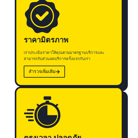
ราคามิตรภาพ
เราประเมินราคาให้คุณตามมาตรฐานบริการและ
สามารถรับส่วนลดบริการครั้งแรกกับเรา
สำรวจเพิ่มเติม
ตรงเวลา ปลอดภัย