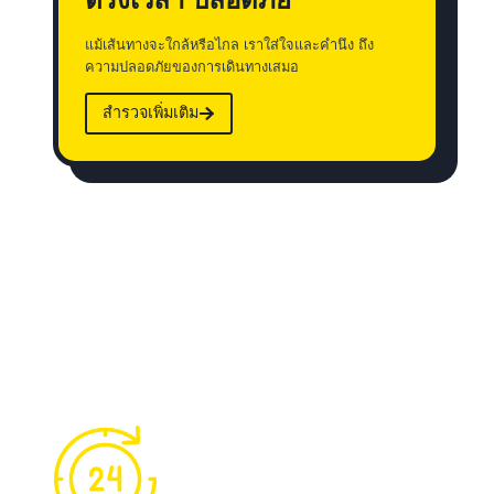
แม้เส้นทางจะใกล้หรือไกล เราใส่ใจและคำนึง ถึง
ความปลอดภัยของการเดินทางเสมอ
สำรวจเพิ่มเติม