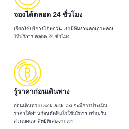
จองได้ตลอด 24 ชั่วโมง
เรียกใช้บริการได้ทุกวัน เรามีทีมงานคุณภาพคอย
ให้บริการ ตลอด 24 ชั่วโมง
รู้ราคาก่อนเดินทาง
ก่อนเดินทาง DuckDuckTaxi จะมีการประเมิน
ราคาให้ท่านก่อนตัดสินใจใช้บริการ พร้อมรับ
ส่วนลดและสิทธิพิเศษจากเรา