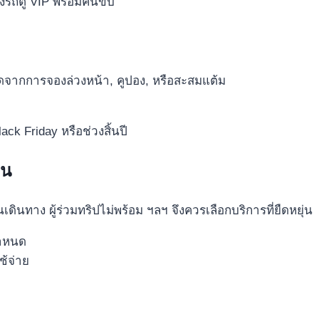
ึงรถตู้ VIP พร้อมคนขับ
ดจากการจองล่วงหน้า, คูปอง, หรือสะสมแต้ม
ck Friday หรือช่วงสิ้นปี
ิน
ินทาง ผู้ร่วมทริปไม่พร้อม ฯลฯ จึงควรเลือกบริการที่ยืดหยุ่น
กำหนด
ช้จ่าย