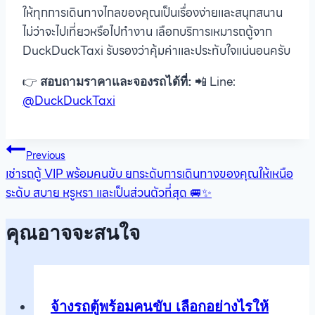
ให้ทุกการเดินทางไกลของคุณเป็นเรื่องง่ายและสนุกสนาน
ไม่ว่าจะไปเที่ยวหรือไปทำงาน เลือกบริการเหมารถตู้จาก
DuckDuckTaxi รับรองว่าคุ้มค่าและประทับใจแน่นอนครับ
👉
📲 Line:
สอบถามราคาและจองรถได้ที่:
@DuckDuckTaxi
แนะแนว
Previous
เช่ารถตู้ VIP พร้อมคนขับ ยกระดับการเดินทางของคุณให้เหนือ
เรื่อง
ระดับ สบาย หรูหรา และเป็นส่วนตัวที่สุด 🚐✨
คุณอาจจะสนใจ
จ้างรถตู้พร้อมคนขับ เลือกอย่างไรให้