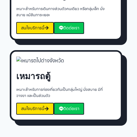
เหมาะสำหรับการเดินทางส่วนตัวคนเดียว หรือกลุ่มเล็ก นั่ง
สบาย แม้สัมภาระเยอะ
สนใจบริการนี้
ติดต่อเรา
เหมารถตู้
เหมาะสำหรับการท่องเที่ยวกันเป็นกลุ่มใหญ่ นั่งสบาย มีที่
วางขา และเป็นส่วนตัว
สนใจบริการนี้
ติดต่อเรา