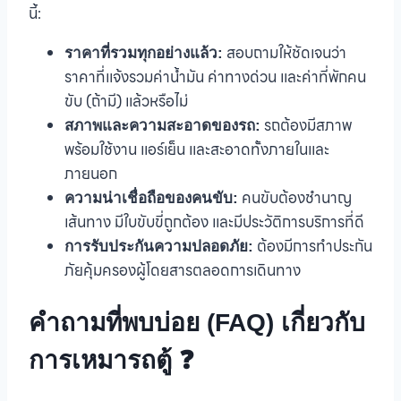
นี้:
สอบถามให้ชัดเจนว่า
ราคาที่รวมทุกอย่างแล้ว:
ราคาที่แจ้งรวมค่าน้ำมัน ค่าทางด่วน และค่าที่พักคน
ขับ (ถ้ามี) แล้วหรือไม่
รถต้องมีสภาพ
สภาพและความสะอาดของรถ:
พร้อมใช้งาน แอร์เย็น และสะอาดทั้งภายในและ
ภายนอก
คนขับต้องชำนาญ
ความน่าเชื่อถือของคนขับ:
เส้นทาง มีใบขับขี่ถูกต้อง และมีประวัติการบริการที่ดี
ต้องมีการทำประกัน
การรับประกันความปลอดภัย:
ภัยคุ้มครองผู้โดยสารตลอดการเดินทาง
คำถามที่พบบ่อย (FAQ) เกี่ยวกับ
การเหมารถตู้ ❓