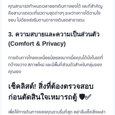
คุณสามารถกำหนดเวลาออกเดินทางเองได้ และที่สำคัญ
คือสามารถแวะเที่ยวตามจุดต่างๆ ระหว่างทางได้ตามใจ
ชอบ ไม่ต้องเร่งรีบตามตารางเดินรถสาธารณะ
3. ความสบายและความเป็นส่วนตัว
(Comfort & Privacy)
การเดินทางไกลจะเหนื่อยน้อยลงมากเมื่อคุณได้นั่งในรถที่
กว้างขวาง สภาพใหม่ และมีพื้นที่ส่วนตัวสำหรับกลุ่มของ
คุณเอง
เช็คลิสต์! สิ่งที่ต้องตรวจสอบ
ก่อนตัดสินใจเหมารถตู้ 🛡️✅
เพื่อให้การเดินทางของคุณราบรื่นที่สุด อย่าลืมเช็คสิ่งเหล่า